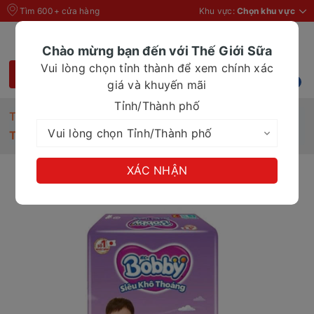
Tìm 600+ cửa hàng
Khu vực:
Chọn khu vực
Chào mừng bạn đến với Thế Giới Sữa
Vui lòng chọn tỉnh thành để xem chính xác
giá và khuyến mãi
Tỉnh/Thành phố
Trang chủ
Tã quần cho bé
Tã quần Bobby SKT L36
XÁC NHẬN