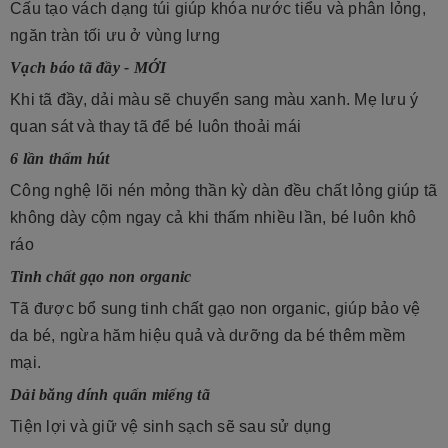
Cấu tạo vách dạng túi giúp khóa nước tiểu và phân lỏng,
ngăn tràn tối ưu ở vùng lưng
Vạch báo tã đầy - MỚI
Khi tã đầy, dải màu sẽ chuyển sang màu xanh. Mẹ lưu ý
quan sát và thay tã để bé luôn thoải mái
6 lần thấm hút
Công nghệ lõi nén mỏng thần kỳ dàn đều chất lỏng giúp tã
không dày cộm ngay cả khi thấm nhiều lần, bé luôn khô
ráo
Tinh chất gạo non organic
Tã được bổ sung tinh chất gạo non organic, giúp bảo vệ
da bé, ngừa hăm hiệu quả và dưỡng da bé thêm mềm
mại.
Dải băng dính quấn miếng tã
Tiện lợi và giữ vệ sinh sạch sẽ sau sử dụng