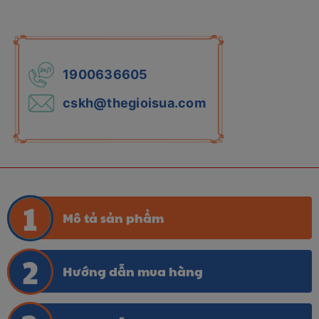
1900636605
cskh@thegioisua.com
Mô tả sản phẩm
Hướng dẫn mua hàng