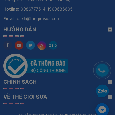
Hotline:
0986777514-1900636605
Email:
cskh@thegioisua.com
HƯỚNG DẪN
zalo
CHÍNH SÁCH
VỀ THẾ GIỚI SỮA