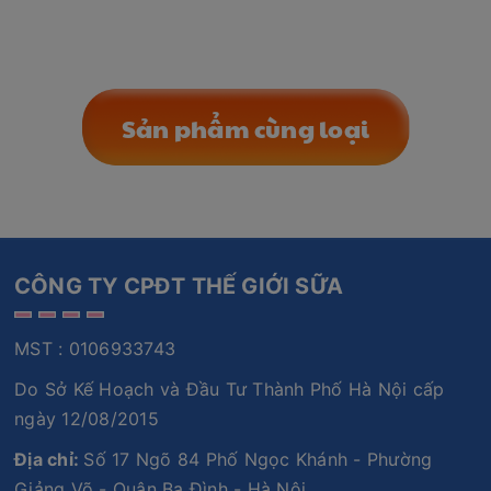
Sản phẩm cùng loại
CÔNG TY CPĐT THẾ GIỚI SỮA
MST : 0106933743
Do Sở Kế Hoạch và Đầu Tư Thành Phố Hà Nội cấp
ngày 12/08/2015
Địa chỉ:
Số 17 Ngõ 84 Phố Ngọc Khánh - Phường
Giảng Võ - Quận Ba Đình - Hà Nội.