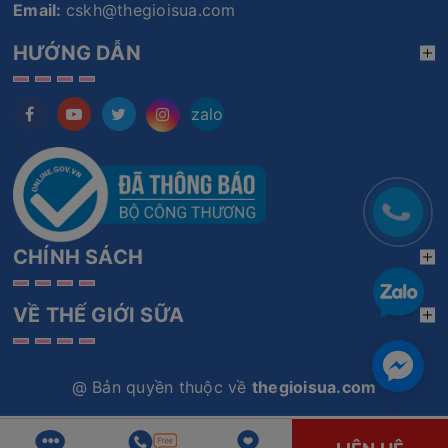
Email:
cskh@thegioisua.com
HƯỚNG DẪN
zalo
CHÍNH SÁCH
VỀ THẾ GIỚI SỮA
@ Bản quyền thuộc về
thegioisua.com