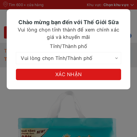
Tìm 600+ cửa hàng
Khu vực:
Chọn khu vực
Chào mừng bạn đến với Thế Giới Sữa
Vui lòng chọn tỉnh thành để xem chính xác
giá và khuyến mãi
Tỉnh/Thành phố
Trang chủ
Tã quần cho bé
TÃ QUẦN DOKMA PREMIUM BABY - XXL38
XÁC NHẬN