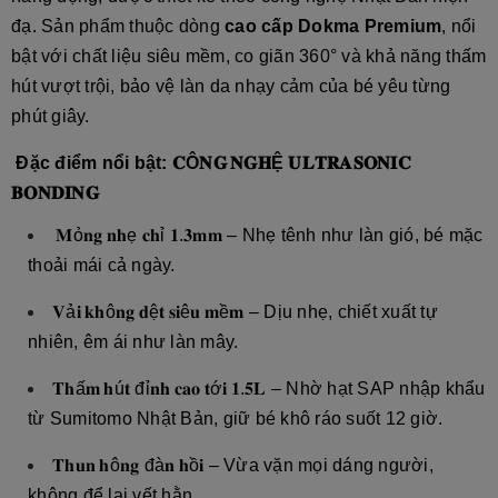
đạ. Sản phẩm thuộc dòng
cao cấp Dokma Premium
, nổi
bật với chất liệu siêu mềm, co giãn 360° và khả năng thấm
hút vượt trội, bảo vệ làn da nhạy cảm của bé yêu từng
phút giây.
Đặc điểm nổi bật:
𝐂
Ô
𝐍𝐆
𝐍𝐆𝐇
Ệ
𝐔𝐋𝐓𝐑𝐀𝐒𝐎𝐍𝐈𝐂
𝐁𝐎𝐍𝐃𝐈𝐍𝐆
𝐌
ỏ
𝐧𝐠
𝐧𝐡
ẹ
𝐜𝐡
ỉ
𝟏
.
𝟑𝐦𝐦
– Nhẹ tênh như làn gió, bé mặc
thoải mái cả ngày.
𝐕
ả
𝐢
𝐤𝐡
ô
𝐧𝐠
𝐝
ệ
𝐭
𝐬𝐢
ê
𝐮
𝐦
ề
𝐦
– Dịu nhẹ, chiết xuất tự
nhiên, êm ái như làn mây.
𝐓𝐡
ấ
𝐦
𝐡
ú
𝐭
đỉ
𝐧𝐡
𝐜𝐚𝐨
𝐭
ớ
𝐢
𝟏
.
𝟓𝐋
– Nhờ hạt SAP nhập khẩu
từ Sumitomo Nhật Bản, giữ bé khô ráo suốt 12 giờ.
𝐓𝐡𝐮𝐧
𝐡
ô
𝐧𝐠
đà
𝐧
𝐡
ồ
𝐢
– Vừa vặn mọi dáng người,
không để lại vết hằn.