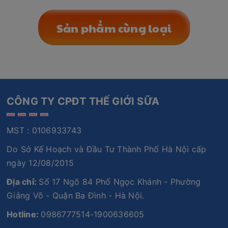
Sản phẩm cùng loại
CÔNG TY CPĐT THẾ GIỚI SỮA
MST : 0106933743
Do Sở Kế Hoạch và Đầu Tư Thành Phố Hà Nội cấp
ngày 12/08/2015
Địa chỉ:
Số 17 Ngõ 84 Phố Ngọc Khánh - Phường
Giảng Võ - Quận Ba Đình - Hà Nội.
Hotline:
0986777514-1900636605