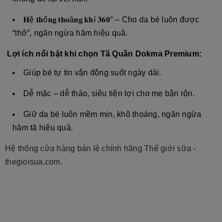
𝐇
ệ
𝐭𝐡
ố
𝐧𝐠
𝐭𝐡𝐨
á
𝐧𝐠
𝐤𝐡
í
𝟑𝟔𝟎
° – Cho da bé luôn được
“thở”, ngăn ngừa hăm hiệu quả.
Lợi ích nổi bật khi chọn Tã Quần Dokma Premium:
Giúp bé tự tin vận động suốt ngày dài.
Dễ mặc – dễ tháo, siêu tiện lợi cho mẹ bận rộn.
Giữ da bé luôn mềm mịn, khô thoáng, ngăn ngừa
hăm tã hiệu quả.
Hệ thống cửa hàng bán lẻ chính hãng Thế giới sữa -
thegioisua.com.