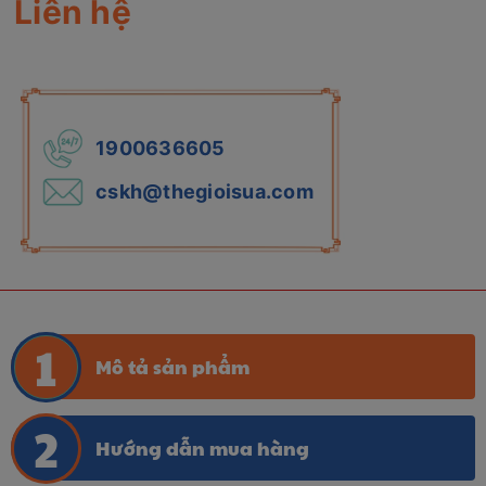
Liên hệ
1900636605
cskh@thegioisua.com
Mô tả sản phẩm
Hướng dẫn mua hàng