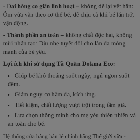
- Đ𝐚𝐢
𝐡
ô
𝐧𝐠
𝐜𝐨
𝐠𝐢
ã
𝐧
𝐥𝐢𝐧𝐡
𝐡𝐨
ạ
𝐭 – không để lại vết hằn:
Ôm vừa vặn theo cơ thể bé, dễ chịu cả khi bé lăn trở,
vận động.
- 𝐓𝐡
à
𝐧𝐡
𝐩𝐡
ầ
𝐧
𝐚𝐧
𝐭𝐨
à
𝐧 – không chất độc hại, không
mùi nhân tạo: Dịu nhẹ tuyệt đối cho làn da mỏng
manh của bé yêu.
Lợi ích khi sử dụng Tã Quần Dokma Eco:
Giúp bé khô thoáng suốt ngày, ngủ ngon suốt
đêm.
Giảm nguy cơ hăm da, kích ứng.
Tiết kiệm, chất lượng vượt trội trong tầm giá.
Lựa chọn thông minh cho mẹ yêu thiên nhiên và
an toàn cho bé.
Hệ thống cửa hàng bán lẻ chính hãng Thế giới sữa -