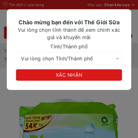
Tìm 600+ cửa hàng
Khu vực:
Chọn khu vực
Chào mừng bạn đến với Thế Giới Sữa
Vui lòng chọn tỉnh thành để xem chính xác
giá và khuyến mãi
Tỉnh/Thành phố
Trang chủ
Tã quần cho bé
TÃ QUẦN DOKMA ECO BABY - XL40
XÁC NHẬN