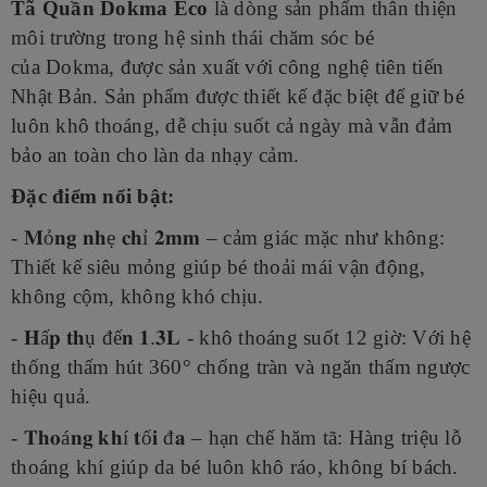
Tã Quần Dokma Eco
là dòng sản phẩm thân thiện
môi trường trong hệ sinh thái chăm sóc bé
của Dokma, được sản xuất với công nghệ tiên tiến
Nhật Bản. Sản phẩm được thiết kế đặc biệt để giữ bé
luôn khô thoáng, dễ chịu suốt cả ngày mà vẫn đảm
bảo an toàn cho làn da nhạy cảm.
Đặc điểm nổi bật:
- 𝐌
ỏ
𝐧𝐠
𝐧𝐡
ẹ
𝐜𝐡
ỉ
𝟐𝐦𝐦 – cảm giác mặc như không:
Thiết kế siêu mỏng giúp bé thoải mái vận động,
không cộm, không khó chịu.
- 𝐇
ấ
𝐩
𝐭𝐡
ụ đế
𝐧
𝟏
.
𝟑𝐋 - khô thoáng suốt 12 giờ: Với hệ
thống thấm hút 360° chống tràn và ngăn thấm ngược
hiệu quả.
- 𝐓𝐡𝐨
á
𝐧𝐠
𝐤𝐡
í
𝐭
ố
𝐢
đ
𝐚 – hạn chế hăm tã: Hàng triệu lỗ
thoáng khí giúp da bé luôn khô ráo, không bí bách.