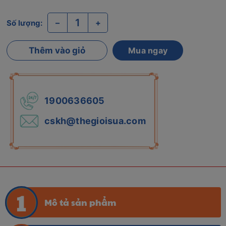
–
+
Số lượng:
Thêm vào giỏ
Mua ngay
1900636605
cskh@thegioisua.com
Mô tả sản phẩm