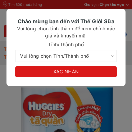
Tìm 600+ cửa hàng
Khu vực:
Chọn khu vực
Chào mừng bạn đến với Thế Giới Sữa
Vui lòng chọn tỉnh thành để xem chính xác
giá và khuyến mãi
Tỉnh/Thành phố
Trang chủ
Tã Bỉm
Tã quần Huggies Dry size XL18
XÁC NHẬN