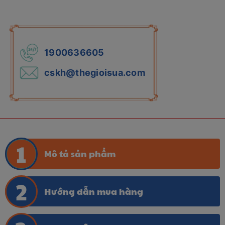
1900636605
cskh@thegioisua.com
Mô tả sản phẩm
Hướng dẫn mua hàng