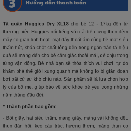
Hướng dẫn thanh toán
Tã quần Huggies Dry XL18
cho bé 12 - 17kg đến từ
thương hiệu Huggies nổi tiếng với cải tiến lưng thun đệm
mây co giãn linh hoạt, mặt đáy thoát ẩm cùng bề mặt siêu
thấm hút, khóa chặt chất lỏng bên trong ngăn tràn tã hiệu
quả sẽ mang đến cho bé cảm giác thoải mái, dễ chịu trong
từng vận động. Bé nhà bạn sẽ thỏa thích vui chơi, tự do
khám phá thế giới xung quanh mà không lo bị gián đoạn
bởi bất cứ sự khó chịu nào. Sản phẩm sẽ là lựa chọn hợp
lý của bố mẹ, giúp bảo vệ sức khỏe bé yêu trong những
năm tháng đầu đời.
* Thành phần bao gồm:
- Bột giấy, hạt siêu thấm, màng giấy, màng vải không dệt,
thun đàn hồi, keo cấu trúc, hương thơm, màng thun co