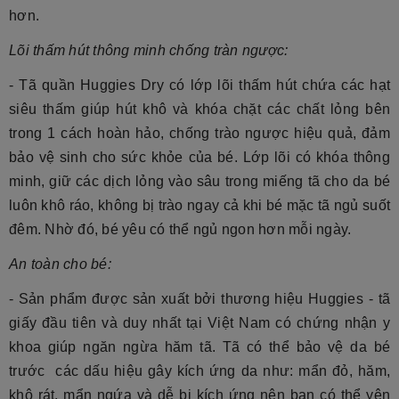
hơn.
Lõi thấm hút thông minh chống tràn ngược:
- Tã quần Huggies Dry
có lớp lõi thấm hút chứa các hạt
siêu thấm giúp hút khô và khóa chặt các chất lỏng bên
trong 1 cách hoàn hảo, chống trào ngược hiệu quả, đảm
bảo vệ sinh cho sức khỏe của bé. Lớp lõi có khóa thông
minh, giữ các dịch lỏng vào sâu trong miếng tã cho da bé
luôn khô ráo, không bị trào ngay cả khi bé mặc tã ngủ suốt
đêm. Nhờ đó, bé yêu có thể ngủ ngon hơn mỗi ngày.
An toàn cho bé:
- Sản phẩm được sản xuất bởi thương hiệu
Huggies -
tã
giấy đầu tiên và duy nhất tại Việt Nam có chứng nhận y
khoa giúp ngăn ngừa hăm tã. Tã có thể bảo vệ da bé
trước các dấu hiệu gây kích ứng da như: mẩn đỏ, hăm,
khô rát, mẩn ngứa và dễ bị kích ứng nên bạn có thể yên