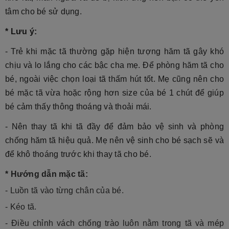
tâm cho bé sử dụng.
* Lưu ý:
-
Trẻ khi mặc tã thường gặp hiện tượng hăm tã gây khó
chịu và lo lắng cho các bậc cha mẹ. Để phòng hăm tã cho
bé, ngoài việc chọn loại tã thấm hút tốt. Mẹ cũng nên cho
bé mặc tã vừa hoặc rộng hơn size của bé 1 chút để giúp
bé cảm thấy thông thoáng và thoải mái.
- Nên thay tã khi tã đầy để đảm bảo vệ sinh và phòng
chống hăm tã hiệu quả. Mẹ nên vệ sinh cho bé sạch sẽ và
để khô thoáng trước khi thay tã cho bé.
* Hướng dẫn mặc tã:
- Luồn tã vào từng chân của bé.
- Kéo tã.
- Điều chỉnh vách chống trào luôn nằm trong tã và mép