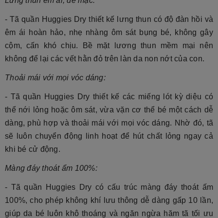
Lưng thun êm ái, dễ mặc:
- Tã quần Huggies Dry
thiết kế lưng thun có độ đàn hồi và
êm ái hoàn hảo, nhẹ nhàng ôm sát bụng bé, không gây
cộm, cấn khó chịu. Bề mặt lương thun mềm mại nên
không để lại các vết hằn đỏ trên làn da non nớt của con.
Thoải mái với mọi vóc dáng:
- Tã quần Huggies Dry
thiết kế các miếng lót kỳ diệu có
thể nới lỏng hoặc ôm sát, vừa vặn cơ thể bé một cách dễ
dàng, phù hợp và thoải mái với mọi vóc dáng. Nhờ đó, tã
sẽ luôn chuyển động linh hoạt để hút chất lỏng ngay cả
khi bé cử động.
Màng đáy thoát ẩm 100%:
- Tã quần Huggies Dry
có cấu trúc màng đáy thoát ấm
100%, cho phép không khí lưu thông dễ dàng gấp 10 lần,
giúp da bé luôn khô thoáng và ngăn ngừa hăm tã tối ưu