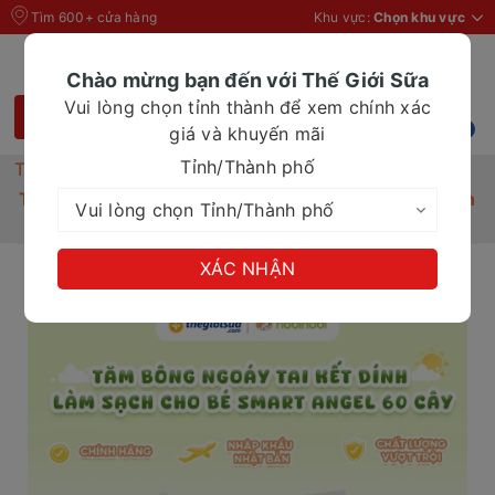
Tìm 600+ cửa hàng
Khu vực:
Chọn khu vực
Chào mừng bạn đến với Thế Giới Sữa
Vui lòng chọn tỉnh thành để xem chính xác
giá và khuyến mãi
Tỉnh/Thành phố
Trang chủ
Tăm bông ngoáy tai kết dính làm sạch, kháng khuẩn
cho bé Smart Angel 60 cây (Nội địa Nhật)
XÁC NHẬN