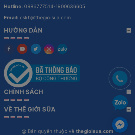
Hotline:
0986777514-1900636605
Email:
cskh@thegioisua.com
HƯỚNG DẪN
zalo
CHÍNH SÁCH
VỀ THẾ GIỚI SỮA
@ Bản quyền thuộc về
thegioisua.com