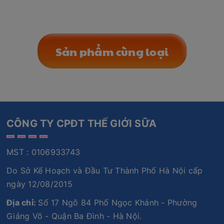
Sản phẩm cùng loại
CÔNG TY CPĐT THẾ GIỚI SỮA
MST : 0106933743
Do Sở Kế Hoạch và Đầu Tư Thành Phố Hà Nội cấp
ngày 12/08/2015
Địa chỉ:
Số 17 Ngõ 84 Phố Ngọc Khánh - Phường
Giảng Võ - Quận Ba Đình - Hà Nội.