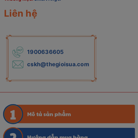
Liên hệ
1900636605
cskh@thegioisua.com
Mô tả sản phẩm
Hướng dẫn mua hàng