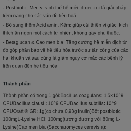
- Postbiotic: Men vi sinh thế hệ mới, được coi là giải pháp
tiềm năng cho các vấn đề tiêu hoá.
- Bổ sung thêm Acid amin, Kẽm: giúp cải thiện vị giác, kích
thích ăn ngon một cách tự nhiên, không gây phụ thuộc.
- Betaglucan & Cao men bia: Tăng cường hệ miễn dịch từ
đó góp phần bảo vệ hệ tiêu hóa trước sự tấn công của các
hại khuẩn và sau cùng là giảm nguy cơ mắc các bệnh lý
liên quan đến hệ tiêu hóa
Thành phần
Thành phần có trong 1 gói:Bacillus coagulans: 1,5×10^9
CFUBacillus clausii: 10^9 CFUBacillus subtilis: 10^9
CFUOrafti® GR: 1g(có chứa 0,93g inulin)Bột postbiotic:
100mgL-Lysine HCl: 100mg(tương đương với 80mg L-
Lysine)Cao men bia (Saccharomyces cerevisia):