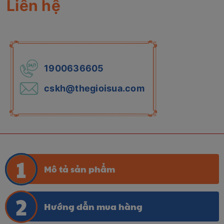
Liên hệ
1900636605
cskh@thegioisua.com
Mô tả sản phẩm
Hướng dẫn mua hàng