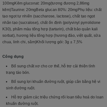
100mgKẽm gluconat: 20mg(tương đương 2,86mg
kẽm)Taurine: 20mgBeta glucan 80%: 20mgPhụ liệu: chất
tạo ngọt tự nhiên (saccharose, lactose), chất tạo ngọt
nhân tạo (sucralose), chất ổn định (polyvinyl pyrrolidone
K30), phẩm màu tổng hợp (tartarin), chất bảo quản kali
sorbat), hương liệu tổng hợp (hương đào, việt quất, sữa
chua, linh chi, sâm)Khối lượng gói: 3g ± 7,5%
Công dụng
Bổ sung chất xơ cho cơ thể, hỗ trợ cải thiện tình
trạng táo bón.
Bổ sung lợi khuẩn đường ruột, giúp cân bằng hệ vi
sinh đường ruột.
Hỗ trợ giảm các triệu chứng rối loạn tiêu hoá do loạn
khuẩn đường ruột.