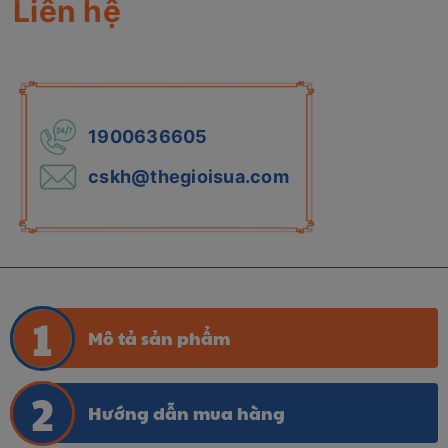
Liên hệ
1900636605
cskh@thegioisua.com
Mô tả sản phẩm
Hướng dẫn mua hàng