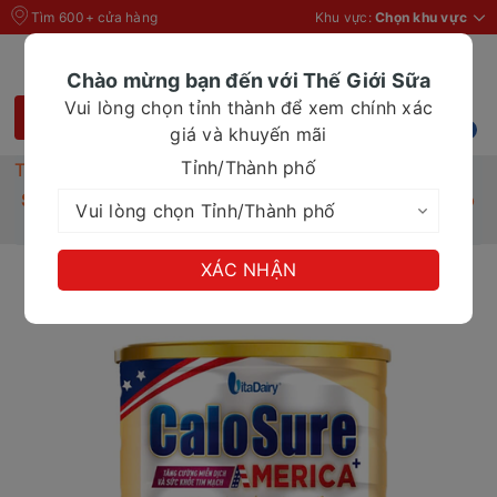
Tìm 600+ cửa hàng
Khu vực:
Chọn khu vực
Chào mừng bạn đến với Thế Giới Sữa
Vui lòng chọn tỉnh thành để xem chính xác
giá và khuyến mãi
Tỉnh/Thành phố
Trang chủ
Sữa bột
Sữa CaloSure America+ 800g thực phẩm dành cho
chế độ ăn đặc biệt
XÁC NHẬN