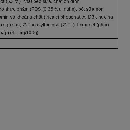
 (6,2 %), chất béo sữa, chất ổn định
xơ thực phẩm (FOS (0,35 %), Inulin), bột sữa non
amin và khoáng chất (tricalci phosphat, A, D3), hương
ơng kem), 2'-Fucosyllactose (2'-FL), Immunel (phân
hấp) (41 mg/100g).