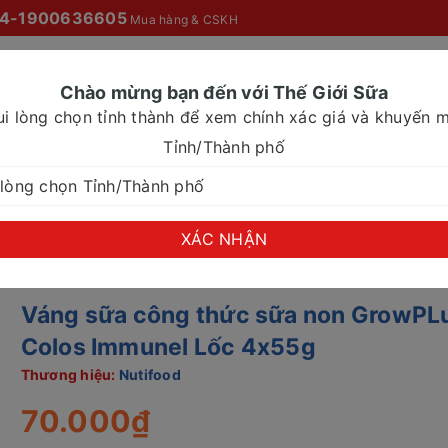
4-1900636605
Mua hàng & CSKH
Chào mừng bạn đến với Thế Giới Sữa
ui lòng chọn tỉnh thành để xem chính xác giá và khuyến m
O MỌI NHÀ
SỮA NƯỚC
SỮA CHO NHU CẦU ĐẶC BIỆT
Tỉnh/Thành phố
công thức sữa non GrowPLus+ Colos Immunel Lốc 4x55
XÁC NHẬN
Váng sữa công thức sữa non GrowPL
Colos Immunel Lốc 4x55g
Thương hiệu:
Nutifood
70.000₫