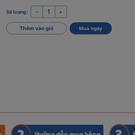
–
+
Số lượng:
Thêm vào giỏ
Mua ngay
m
Hướng dẫn mua hàng