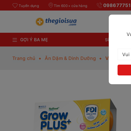
098677751
Tuyển dụng
Tìm 600+ cửa hàng
V
GỢI Ý BA MẸ
SỮA BỘT CH
Trang chủ
Ăn Dặm & Dinh Dưỡng
Váng sữa 