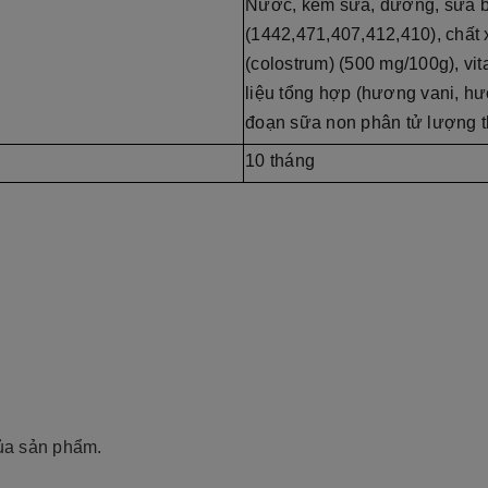
Nước, kem sữa, đường, sữa bột
(1442,471,407,412,410), chất 
(colostrum) (500 mg/100g), vit
liệu tổng hợp (hương vani, hư
đoạn sữa non phân tử lượng t
10 tháng
ủa sản phẩm.