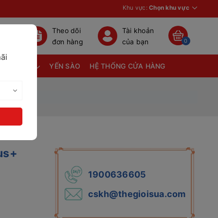
Khu vực:
Chọn khu vực
Theo dõi
Tài khoản
đơn hàng
của bạn
0
ãi
TÃ BỈM
YẾN SÀO
HỆ THỐNG CỬA HÀNG
g
us+
1900636605
cskh@thegioisua.com