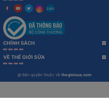
zalo
CHÍNH SÁCH
VỀ THẾ GIỚI SỮA
@ Bản quyền thuộc về
thegioisua.com