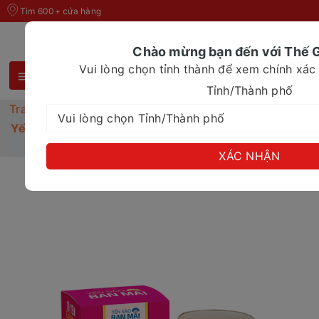
Tìm 600+ cửa hàng
Chào mừng bạn đến với Thế G
Vui lòng chọn tỉnh thành để xem chính xác
Tỉnh/Thành phố
Trang chủ
Yến Sào
Yến sào Ban Mai - Tổ yến chưng Collagen - Yến tươi
1.8g 70ml
XÁC NHẬN