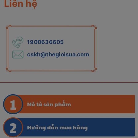
Liên hệ
1900636605
cskh@thegioisua.com
Mô tả sản phẩm
Hướng dẫn mua hàng