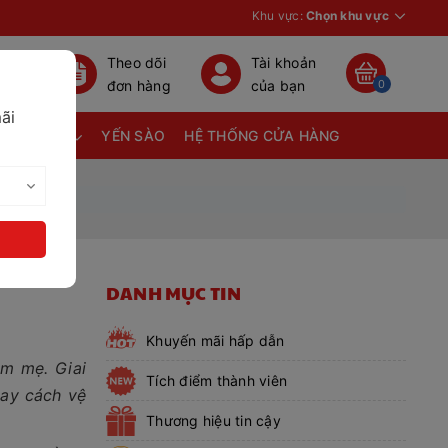
Khu vực:
Chọn khu vực
Theo dõi
Tài khoản
đơn hàng
của bạn
0
ãi
TÃ BỈM
YẾN SÀO
HỆ THỐNG CỬA HÀNG
DANH MỤC TIN
Khuyến mãi hấp dẫn
àm mẹ. Giai
Tích điểm thành viên
hay cách vệ
Thương hiệu tin cậy