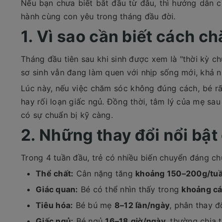
Nếu bạn chưa biết bắt đầu từ đâu, thì hướng dẫn c
hành cùng con yêu trong tháng đầu đời.
1. Vì sao cần biết cách c
Tháng đầu tiên sau khi sinh được xem là "thời kỳ c
sơ sinh vẫn đang làm quen với nhịp sống mới, khả n
Lúc này, nếu việc chăm sóc không đúng cách, bé rất
hay rối loạn giấc ngủ. Đồng thời, tâm lý của mẹ sa
có sự chuẩn bị kỹ càng.
2. Những thay đổi nổi bật
Trong 4 tuần đầu, trẻ có nhiều biến chuyển đáng ch
Thể chất:
Cân nặng tăng
khoảng 150–200g/tu
Giác quan:
Bé có thể nhìn thấy trong
khoảng c
Tiêu hóa:
Bé bú mẹ
8–12 lần/ngày
, phân thay đ
Giấc ngủ:
Bé ngủ
16–18 giờ/ngày
, thường chia 