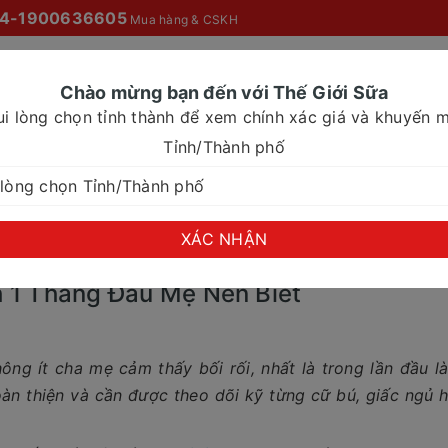
4-1900636605
Mua hàng & CSKH
Chào mừng bạn đến với Thế Giới Sữa
ui lòng chọn tỉnh thành để xem chính xác giá và khuyến m
O MỌI NHÀ
SỮA NƯỚC
SỮA CHO NHU CẦU ĐẶC BIỆT
Tỉnh/Thành phố
ẻ Sơ Sinh 1 Tháng Đầu Mẹ Nên Biết
XÁC NHẬN
 1 Tháng Đầu Mẹ Nên Biết
ông ít cha mẹ cảm thấy bối rối, nhất là trong lần đầu l
oàn thiện và cần được theo dõi kỹ từng cữ bú, giấc ngủ 