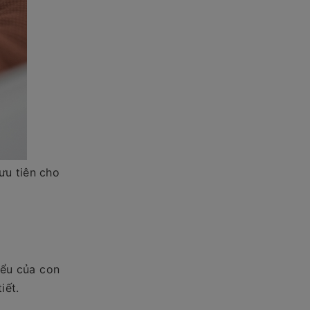
ưu tiên cho
iểu của con
iết.