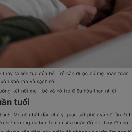
– thay tã liên tục của bé. Trẻ cần được bú mẹ hoàn toàn, 
luôn khô ráo và sạch sẽ.
ường kết nối mẹ – bé và hỗ trợ điều hòa thân nhiệt.
uần tuổi
hành. Mẹ nên bắt đầu chú ý quan sát phân và số lần đi t
ện hiện tượng da bị nổi mụn sữa hoặc đỏ do thay đổi nội t