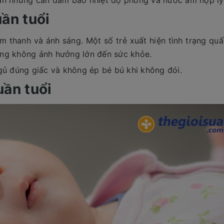
hân nhưng cần đảm bảo nhiệt độ phòng và nước ấm hợp lý
uần tuổi
m thanh và ánh sáng. Một số trẻ xuất hiện tình trạng qu
nhưng không ảnh hưởng lớn đến sức khỏe.
gủ đúng giấc và không ép bé bú khi không đói.
uần tuổi