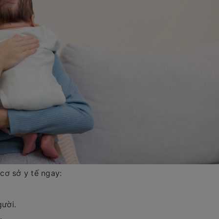
cơ sở y tế ngay:
ười.