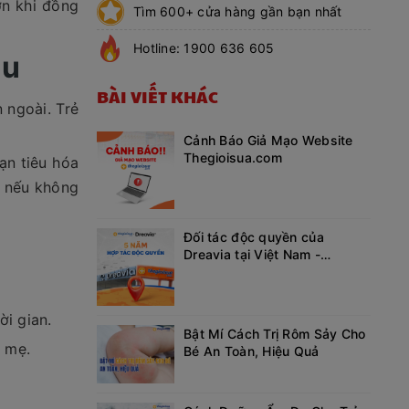
ơn khi đồng
Tìm 600+ cửa hàng gần bạn nhất
Hotline: 1900 636 605
ầu
BÀI VIẾT KHÁC
 ngoài. Trẻ
Cảnh Báo Giả Mạo Website
Thegioisua.com
ạn tiêu hóa
m nếu không
Đối tác độc quyền của
Dreavia tại Việt Nam -
Thegioisua.com
ời gian.
Bật Mí Cách Trị Rôm Sảy Cho
g mẹ.
Bé An Toàn, Hiệu Quả