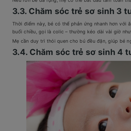
Nếu rốn bé đã rụng, mẹ có thể bắt đầu tắm toàn t
3.3. Chăm sóc trẻ sơ sinh 3 t
Thời điểm này, bé có thể phản ứng nhanh hơn với â
buổi chiều, gọi là colic – thường kéo dài vài giờ 
Mẹ cần duy trì thói quen cho bú đều đặn, giúp bé n
3.4. Chăm sóc trẻ sơ sinh 4 t