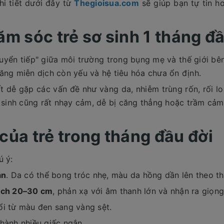
hi tiết dưới đây từ
Thegioisua.com
sẽ giúp bạn tự tin h
hăm sóc trẻ sơ sinh 1 tháng đ
huyển tiếp" giữa môi trường trong bụng mẹ và thế giới bên
ăng miễn dịch còn yếu và hệ tiêu hóa chưa ổn định.
 dễ gặp các vấn đề như vàng da, nhiễm trùng rốn, rối lo
u sinh cũng rất nhạy cảm, dễ bị căng thẳng hoặc trầm cả
 của trẻ trong tháng đầu đời
ú ý:
ần
. Da có thể bong tróc nhẹ, màu da hồng dần lên theo th
ách 20–30 cm
, phản xạ với âm thanh lớn và nhận ra giọn
ổi từ màu đen sang vàng sệt.
thành nhiều giấc ngắn.