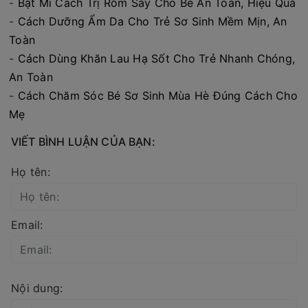
-
Bật Mí Cách Trị Rôm Sảy Cho Bé An Toàn, Hiệu Quả
-
Cách Dưỡng Ẩm Da Cho Trẻ Sơ Sinh Mềm Mịn, An
Toàn
-
Cách Dùng Khăn Lau Hạ Sốt Cho Trẻ Nhanh Chóng,
An Toàn
-
Cách Chăm Sóc Bé Sơ Sinh Mùa Hè Đúng Cách Cho
Mẹ
VIẾT BÌNH LUẬN CỦA BẠN:
Họ tên:
Email:
Nội dung: