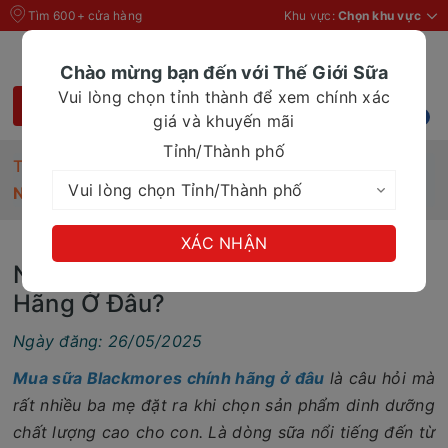
Tìm 600+ cửa hàng
Khu vực:
Chọn khu vực
Chào mừng bạn đến với Thế Giới Sữa
Vui lòng chọn tỉnh thành để xem chính xác
giá và khuyến mãi
Tỉnh/Thành phố
Trang chủ
Tin Tức
Nên Mua Sữa Blackmores Chính Hãng Ở Đâu?
XÁC NHẬN
Nên Mua Sữa Blackmores Chính
Hãng Ở Đâu?
Ngày đăng: 26/05/2025
Mua sữa Blackmores chính hãng ở đâu
là câu hỏi mà
rất nhiều ba mẹ đặt ra khi chọn sản phẩm dinh dưỡng
chất lượng cao cho con. Là dòng sữa nổi tiếng đến từ