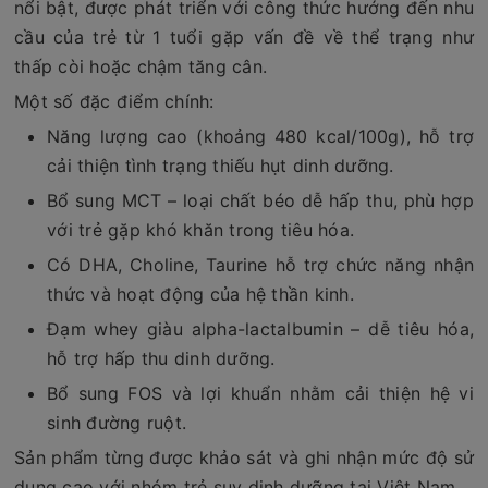
nổi bật, được phát triển với công thức hướng đến nhu
cầu của trẻ từ 1 tuổi gặp vấn đề về thể trạng như
thấp còi hoặc chậm tăng cân.
Một số đặc điểm chính:
Năng lượng cao (khoảng 480 kcal/100g), hỗ trợ
cải thiện tình trạng thiếu hụt dinh dưỡng.
Bổ sung MCT – loại chất béo dễ hấp thu, phù hợp
với trẻ gặp khó khăn trong tiêu hóa.
Có DHA, Choline, Taurine hỗ trợ chức năng nhận
thức và hoạt động của hệ thần kinh.
Đạm whey giàu alpha-lactalbumin – dễ tiêu hóa,
hỗ trợ hấp thu dinh dưỡng.
Bổ sung FOS và lợi khuẩn nhằm cải thiện hệ vi
sinh đường ruột.
Sản phẩm từng được khảo sát và ghi nhận mức độ sử
dụng cao với nhóm trẻ suy dinh dưỡng tại Việt Nam.