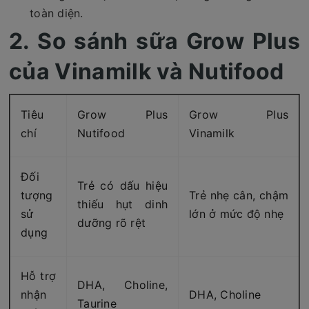
toàn diện.
2. So sánh sữa Grow Plus
của Vinamilk và Nutifood
Tiêu
Grow Plus
Grow Plus
chí
Nutifood
Vinamilk
Đối
Trẻ có dấu hiệu
tượng
Trẻ nhẹ cân, chậm
thiếu hụt dinh
sử
lớn ở mức độ nhẹ
dưỡng rõ rệt
dụng
Hỗ trợ
DHA, Choline,
nhận
DHA, Choline
Taurine