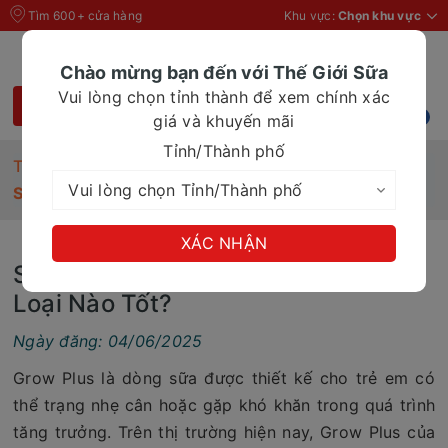
Tìm 600+ cửa hàng
Khu vực:
Chọn khu vực
Chào mừng bạn đến với Thế Giới Sữa
Vui lòng chọn tỉnh thành để xem chính xác
giá và khuyến mãi
Tỉnh/Thành phố
Trang chủ
Tin Tức
Sữa Grow Plus Vinamilk vs Nutifood Loại Nào Tốt?
XÁC NHẬN
Sữa Grow Plus Vinamilk vs Nutifood
Loại Nào Tốt?
Ngày đăng: 04/06/2025
Grow Plus là dòng sữa được thiết kế cho trẻ em có
thể trạng nhẹ cân hoặc gặp khó khăn trong quá trình
tăng trưởng. Trên thị trường hiện nay, Grow Plus của