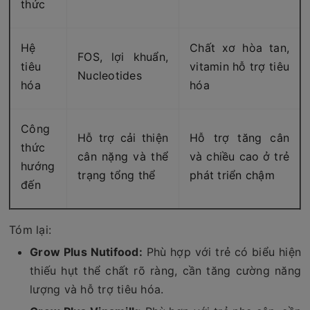
thức
Hệ
Chất xơ hòa tan,
FOS, lợi khuẩn,
tiêu
vitamin hỗ trợ tiêu
Nucleotides
hóa
hóa
Công
Hỗ trợ cải thiện
Hỗ trợ tăng cân
thức
cân nặng và thể
và chiều cao ở trẻ
hướng
trạng tổng thể
phát triển chậm
đến
Tóm lại:
Grow Plus Nutifood:
Phù hợp với trẻ có biểu hiện
thiếu hụt thể chất rõ ràng, cần tăng cường năng
lượng và hỗ trợ tiêu hóa.