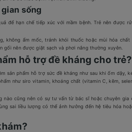
 gian sống
 quả để hạn chế tiếp xúc với mầm bệnh. Trẻ nên được r
g, không ẩm mốc, tránh khói thuốc hoặc mùi hóa chất 
ăn gối nên được giặt sạch và phơi nắng thường xuyên.
hẩm hỗ trợ đề kháng cho trẻ?
hêm sản phẩm hỗ trợ sức đề kháng như sau khi ốm dậy, 
phẩm như siro vitamin, khoáng chất (vitamin C, kẽm, selen
ng nào cũng nên có sự tư vấn từ bác sĩ hoặc chuyên gia
dùng sai liều lượng có thể ảnh hưởng đến hệ tiêu hóa ho
 khám?