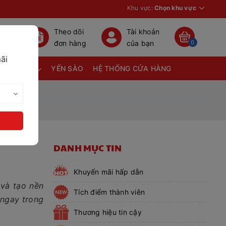
Khu vực:
Chọn khu vực
Theo dõi
Tài khoản
đơn hàng
của bạn
0
ãi
TÃ BỈM
YẾN SÀO
HỆ THỐNG CỬA HÀNG
DANH MỤC TIN
Khuyến mãi hấp dẫn
 và tạo nền
Tích điểm thành viên
 ngay trong
Thương hiệu tin cậy