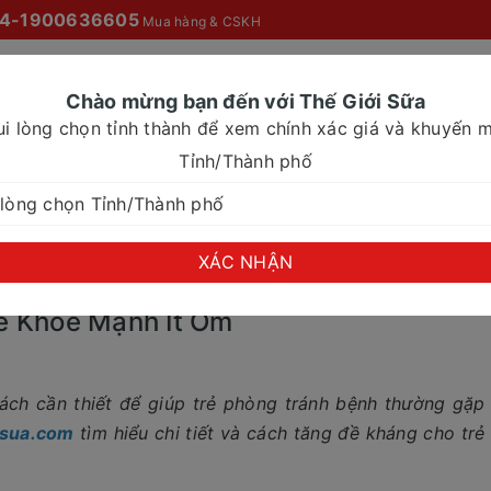
4-1900636605
Mua hàng & CSKH
Chào mừng bạn đến với Thế Giới Sữa
ui lòng chọn tỉnh thành để xem chính xác giá và khuyến m
O MỌI NHÀ
SỮA NƯỚC
SỮA CHO NHU CẦU ĐẶC BIỆT
Tỉnh/Thành phố
ng Cho Trẻ Khỏe Mạnh Ít Ốm
XÁC NHẬN
ẻ Khỏe Mạnh Ít Ốm
ách cần thiết để giúp trẻ phòng tránh bệnh thường gặp
isua.com
tìm hiểu chi tiết và cách tăng đề kháng cho trẻ