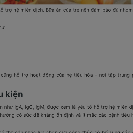
hỗ trợ hệ miễn dịch. Bữa ăn của trẻ nên đảm bảo đủ nhóm
hư:
 cũng hỗ trợ hoạt động của hệ tiêu hóa – nơi tập trung 
u kiện
 như IgA, IgG, IgM, được xem là yếu tố hỗ trợ hệ miễn dị
thường có sức đề kháng ổn định và ít mắc các bệnh tiêu 
có thể cân nhắc lựa chọn sữa công thức có bổ sung các