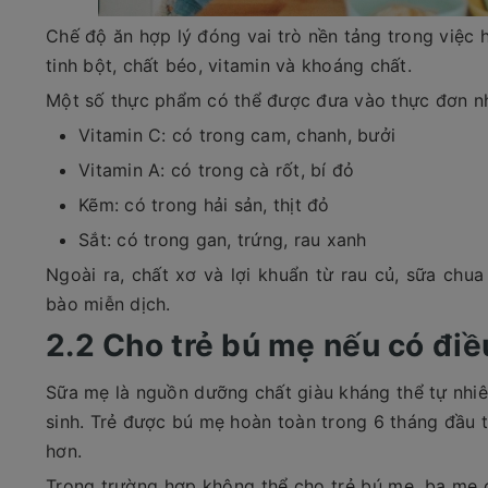
Chế độ ăn hợp lý đóng vai trò nền tảng trong việc 
tinh bột, chất béo, vitamin và khoáng chất.
Một số thực phẩm có thể được đưa vào thực đơn n
Vitamin C: có trong cam, chanh, bưởi
Vitamin A: có trong cà rốt, bí đỏ
Kẽm: có trong hải sản, thịt đỏ
Sắt: có trong gan, trứng, rau xanh
Ngoài ra, chất xơ và lợi khuẩn từ rau củ, sữa chua
bào miễn dịch.
2.2 Cho trẻ bú mẹ nếu có điề
Sữa mẹ là nguồn dưỡng chất giàu kháng thể tự nhiên
sinh. Trẻ được bú mẹ hoàn toàn trong 6 tháng đầu 
hơn.
Trong trường hợp không thể cho trẻ bú mẹ, ba mẹ 