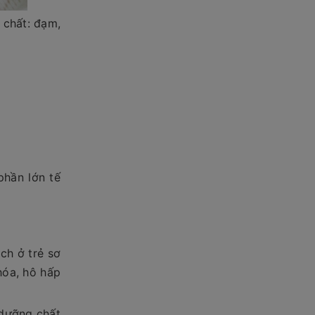
 chất: đạm,
phần lớn tế
ch ở trẻ sơ
hóa, hô hấp
 dưỡng chất