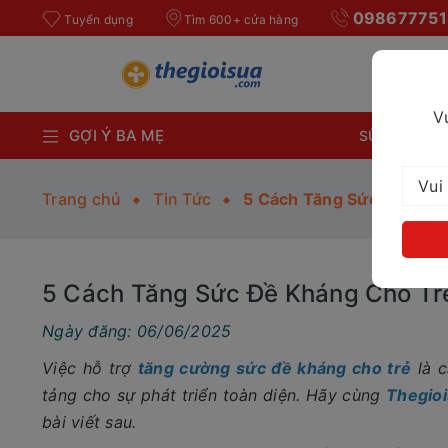
098677751
Tuyển dụng
Tìm 600+ cửa hàng
V
GỢI Ý BA MẸ
SỮA BỘT CH
Trang chủ
Tin Tức
5 Cách Tăng Sức Đề Khá
5 Cách Tăng Sức Đề Kháng Cho Tr
Ngày đăng: 06/06/2025
Việc hỗ trợ
tăng cường sức đề kháng cho trẻ
là c
tảng cho sự phát triển toàn diện. Hãy cùng
Thegio
bài viết sau.