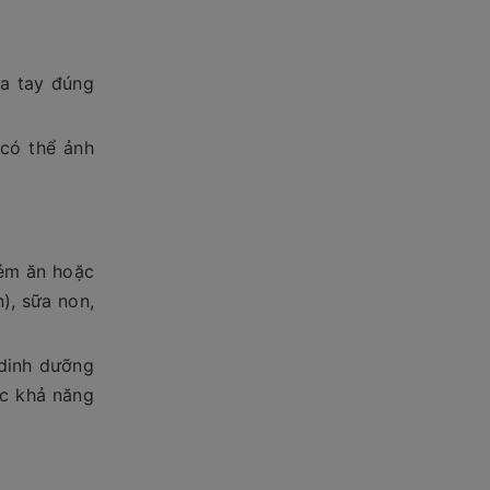
ửa tay đúng
có thể ảnh
kém ăn hoặc
), sữa non,
 dinh dưỡng
ặc khả năng