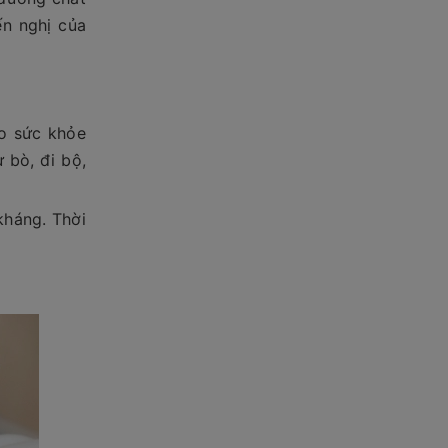
ến nghị của
ao sức khỏe
 bò, đi bộ,
kháng. Thời