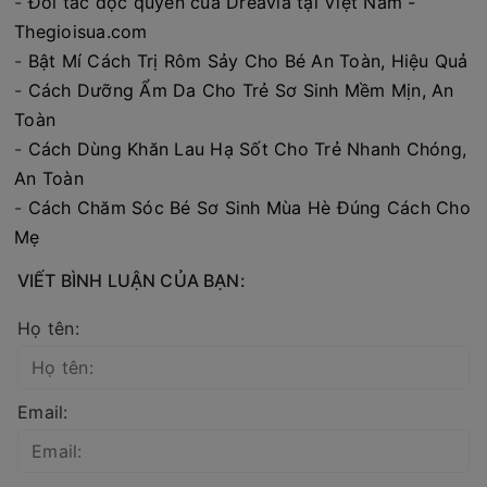
-
Đối tác độc quyền của Dreavia tại Việt Nam -
Thegioisua.com
-
Bật Mí Cách Trị Rôm Sảy Cho Bé An Toàn, Hiệu Quả
-
Cách Dưỡng Ẩm Da Cho Trẻ Sơ Sinh Mềm Mịn, An
Toàn
-
Cách Dùng Khăn Lau Hạ Sốt Cho Trẻ Nhanh Chóng,
An Toàn
-
Cách Chăm Sóc Bé Sơ Sinh Mùa Hè Đúng Cách Cho
Mẹ
VIẾT BÌNH LUẬN CỦA BẠN:
Họ tên:
Email: