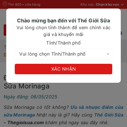
Tìm 600+ cửa hàng
Khu vực:
Chọn khu vực
Chào mừng bạn đến với Thế Giới Sữa
Vui lòng chọn tỉnh thành để xem chính xác
giá và khuyến mãi
Tỉnh/Thành phố
Trang chủ
Tin Tức
ĐÁNH GIÁ Ưu Và Nhược Điểm Của Sữa Morinaga
XÁC NHẬN
ĐÁNH GIÁ Ưu Và Nhược Điểm Của
Sữa Morinaga
Ngày đăng: 06/05/2025
Sữa Morinaga có tốt không?
Ưu và nhược điểm của
sữa Morinaga
Nhật này là gì? Hãy cùng
Thế Giới Sữa
- Thegioisua.com
khám phá ngay sau đây nhé.