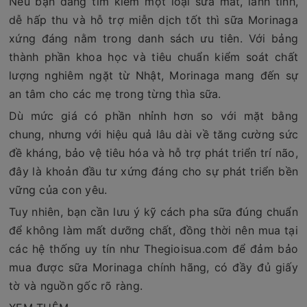
Nếu bạn đang tìm kiếm một loại sữa mát, lành tính,
dễ hấp thu và hỗ trợ miễn dịch tốt thì sữa Morinaga
xứng đáng nằm trong danh sách ưu tiên. Với bảng
thành phần khoa học và tiêu chuẩn kiểm soát chất
lượng nghiêm ngặt từ Nhật, Morinaga mang đến sự
an tâm cho các mẹ trong từng thìa sữa.
Dù mức giá có phần nhỉnh hơn so với mặt bằng
chung, nhưng với hiệu quả lâu dài về tăng cường sức
đề kháng, bảo vệ tiêu hóa và hỗ trợ phát triển trí não,
đây là khoản đầu tư xứng đáng cho sự phát triển bền
vững của con yêu.
Tuy nhiên, bạn cần lưu ý kỹ cách pha sữa đúng chuẩn
để không làm mất dưỡng chất, đồng thời nên mua tại
các hệ thống uy tín như Thegioisua.com để đảm bảo
mua được sữa Morinaga chính hãng, có đầy đủ giấy
tờ và nguồn gốc rõ ràng.