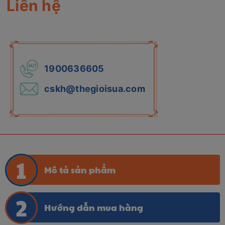
Liên hệ
1900636605
cskh@thegioisua.com
Mô tả sản phẩm
Hướng dẫn mua hàng