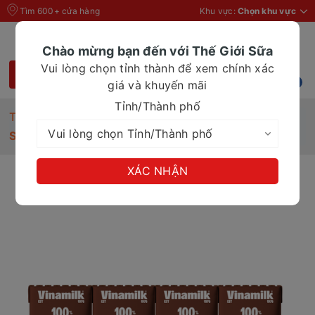
Tìm 600+ cửa hàng
Khu vực:
Chọn khu vực
Chào mừng bạn đến với Thế Giới Sữa
Vui lòng chọn tỉnh thành để xem chính xác
giá và khuyến mãi
Tỉnh/Thành phố
Trang chủ
Sữa tươi chua
Sữa tươi Vinamilk tiệt trùng tách béo sôcôla 110ml
XÁC NHẬN