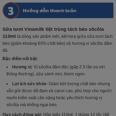
Hướng dẫn thanh toán
Sữa tươi Vinamilk tiệt trùng tách béo sôcôla
110ml
là dòng sản phẩm mới, kết hợp giữa sữa tươi tách
béo (giảm khoảng 60% chất béo) và hương vị sôcôla đậm
đà.
Đặc điểm nổi bật:
Hương vị
: Vị sôcôla đậm đặc (gấp 2.5 lần so với
thông thường), sữa sánh mịn, thơm ngon.
Lợi ích sức khỏe
: Giảm bớt lượng chất béo nhưng
vẫn giữ được độ đạm và canxi cao, phù hợp cho người
muốn kiểm soát cân nặng hoặc yêu thích hương vị
sôcôla mà không ngại béo.
Quy cách đóng gói
: Hộp giấy 110ml, 1 thùng 12 lốc (48