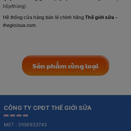
hộp/thùng)
Hệ thống cửa hàng bán lẻ chính hãng
Thế giới sữa
–
thegioisua.com.
Sản phẩm cùng loại
CÔNG TY CPĐT THẾ GIỚI SỮA
MST : 0106933743